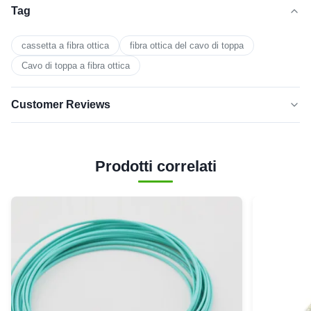
Tag
cassetta a fibra ottica
fibra ottica del cavo di toppa
Cavo di toppa a fibra ottica
Customer Reviews
5.0
★★★★★
★★★★★
Sulla base di 50 recensioni recenti
Prodotti correlati
cinque
0
stelle
4 stelle
0
3 stelle
0
2 stelle
0
1 stella
0
Y