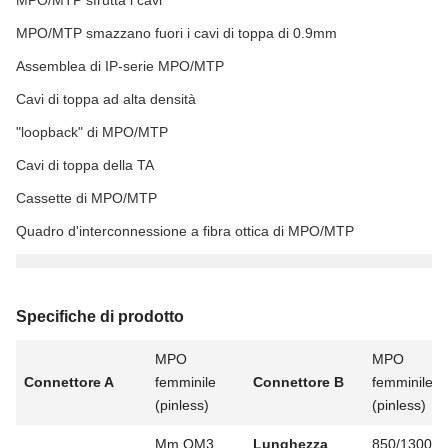
MPO/MTP sfrutta i cavi
MPO/MTP smazzano fuori i cavi di toppa di 0.9mm
Assemblea di IP-serie MPO/MTP
Cavi di toppa ad alta densità
"loopback" di MPO/MTP
Cavi di toppa della TA
Cassette di MPO/MTP
Quadro d'interconnessione a fibra ottica di MPO/MTP
Specifiche di prodotto
MPO
MPO
Connettore A
femminile
Connettore B
femminile
(pinless)
(pinless)
Μm OM3
Lunghezza
850/1300 di