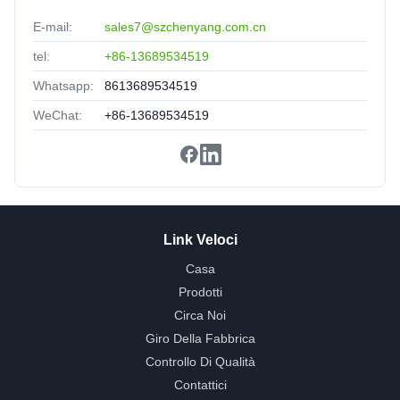
Nice packing,delivery fast,satisfied.
E-mail:
sales7@szchenyang.com.cn
tel:
+86-13689534519
Whatsapp:
8613689534519
WeChat:
+86-13689534519
Link Veloci
Casa
Prodotti
Circa Noi
Giro Della Fabbrica
Controllo Di Qualità
Contattici