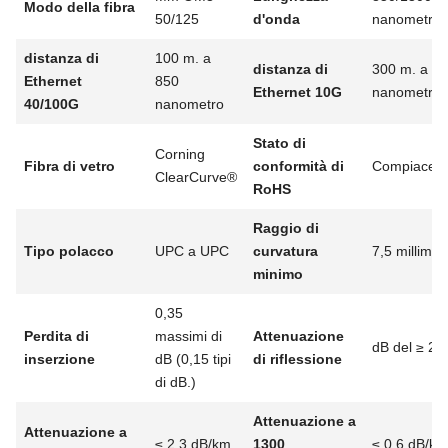
Modo della fibra
50/125
d'onda
nanometro
distanza di
100 m. a
distanza di
300 m. a 8
Ethernet
850
Ethernet 10G
nanometro
40/100G
nanometro
Stato di
Corning
Fibra di vetro
conformità di
Compiacen
ClearCurve®
RoHS
Raggio di
Tipo polacco
UPC a UPC
curvatura
7,5 millimetr
minimo
0,35
Perdita di
massimi di
Attenuazione
dB del ≥ 20
inserzione
dB (0,15 tipi
di riflessione
di dB.)
Attenuazione a
Attenuazione a
≤ 2,3 dB/km
1300
≤ 0,6 dB/km