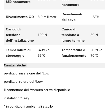
850 nanometro
nanometro
Rivestimento
Rivestimento OD
3,0 millimetri
LSZH
del cavo
Carico di
Carico di
tensione
100 N
tensione a
50 N
dell'installazione
lungo termine
Temperatura di
-40°C a
Temperatura di
-10°C a
stoccaggio
85°C
funzionamento
70°C
Caratteristiche:
perdita di inserzione del
*Low
perdita di reture del *Low
Il connettore dei *Varours scrive disponibile
instalation *Easy
* in condizioni ambientali stabile