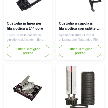
Custodia in linea per
Custodia a cupola in
fibra ottica a 144 core
fibra ottica con splitter
PLC
Chiusura della casella di
Apparecchiatura di rete di
giunzione del cavo in fibra
chiusura con fibra ottica Fibra
ottica orizzontale/inline 12 24
ottica splice Dome Chiusura
48 36 72 96 144 core
Ottieni il miglior
con PLC Splitter Descrizione
Ottieni il miglior
prezzo
prezzo
Descrizione La chiusura
Le chiusure in fibra ottica
orizzontale della fusione in
vengono utilizzate in tutta la
fibra ottica può essere
rete, inclusi il tronco della
utilizzata in applicazioni
fibra, l'alimentatore, la
aeree, in condotti e
distribuzione e i segmenti
direttamente seppellite.Sono
dell'ultimo miglio.Le chiusure
realizzati con materiale di alta
in fibra ...
qualit...