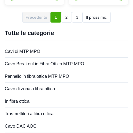
nastro ed a fibre bunchy
fornisce a 6 porti dell'entrata
Aereo Canale per cavi
del cavo 3 diametri differenti.
Sepoltura diretta ►Features
Può accomodare fino a 6 12
Precedente
1
2
3
Il prossimo.
1.Made della plastica
vassoi della giuntura della
dell'ingegnere di alta qualità; il
fibra. Le chiusure impiegano
vassoio di forma 2.Oval
la ...
Tutte le categorie
assicura il ...
Cavi di MTP MPO
Cavo Breakout in Fibra Ottica MTP MPO
Pannello in fibra ottica MTP MPO
Cavo di zona a fibra ottica
In fibra ottica
Trasmettitori a fibra ottica
Cavo DAC AOC