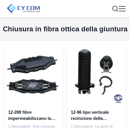
Chiusura in fibra ottica della giuntura
12-288 fibre
12-96 tipo verticale
impermeabilizzano la
recinzione della
recinzione a fibra ottica
giuntura, materiale
1.Description: Una chiusura
1.Description: La serie di