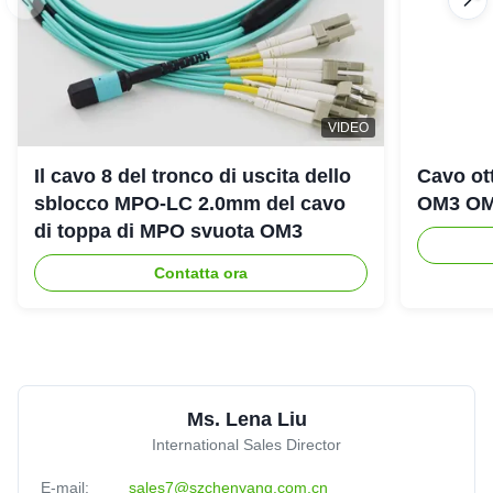
L
LSZH Jacket OM3 MPO Trunk Cable 12 Core UPC 30m
Multimode
VIDEO
Tunisia
Oct 18.2025
★★★★★
★★★★★
Il cavo 8 del tronco di uscita dello
Cavo ot
Meet the standard of Telcordia GR-1435-CORE compliant.
sblocco MPO-LC 2.0mm del cavo
OM3 OM
di toppa di MPO svuota OM3
Contatta ora
8
8C 12C 24C Fiber Optic Cable MPO To MPO Aqua
Color
United Arab Emirates
Sep 3.2025
★★★★★
★★★★★
Good partner,Solve the problem in time!
Ms. Lena Liu
International Sales Director
E-mail:
sales7@szchenyang.com.cn