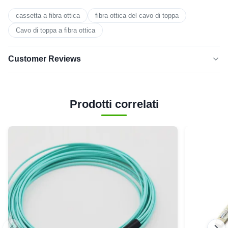
cassetta a fibra ottica
fibra ottica del cavo di toppa
Cavo di toppa a fibra ottica
Customer Reviews
5.0
★★★★★
★★★★★
Sulla base di 50 recensioni recenti
Prodotti correlati
cinque
0
stelle
4 stelle
0
3 stelle
0
2 stelle
0
1 stella
0
100gb SFP Optical Transceiver
★★★★★
★★★★★
1
United States
Nov 12.2025
Very Professional products,use well!