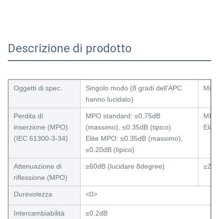
Descrizione di prodotto
Oggetti di spec.
Singolo modo (8 gradi dell'APC
Misto
hanno lucidato)
Perdita di
MPO standard: ≤0.75dB
MPO 
inserzione (MPO)
(massimo), ≤0.35dB (tipico)
Elit
(IEC 61300-3-34)
Elite MPO: ≤0.35dB (massimo),
≤0.20dB (tipico)
Attenuazione di
≥60dB (lucidare 8degree)
≥25
riflessione (MPO)
Durevolezza
<0>
Intercambiabilità
≤0.2dB