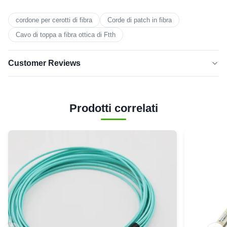
cordone per cerotti di fibra
Corde di patch in fibra
Cavo di toppa a fibra ottica di Ftth
Customer Reviews
5.0
★★★★★
★★★★★
Sulla base di 50 recensioni recenti
Prodotti correlati
cinque
0
stelle
4 stelle
0
3 stelle
0
2 stelle
0
1 stella
0
8
8/12 /24/48 Cores OM3 OM4 LSZH MPO MTP Fiber
Optic Patch Cable