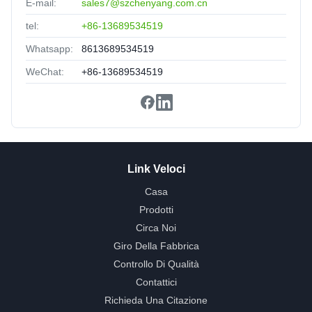
E-mail:
sales7@szchenyang.com.cn
Nice packing,delivery fast,satisfied.
tel:
+86-13689534519
Whatsapp:
8613689534519
WeChat:
+86-13689534519
Link Veloci
Casa
Prodotti
Circa Noi
Giro Della Fabbrica
Controllo Di Qualità
Contattici
Richieda Una Citazione