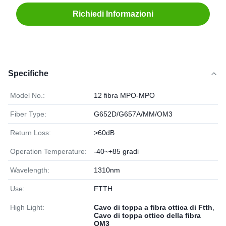
Richiedi Informazioni
Specifiche
Model No.:
12 fibra MPO-MPO
Fiber Type:
G652D/G657A/MM/OM3
Return Loss:
>60dB
Operation Temperature:
-40~+85 gradi
Wavelength:
1310nm
Use:
FTTH
High Light:
Cavo di toppa a fibra ottica di Ftth
,
Cavo di toppa ottico della fibra
OM3