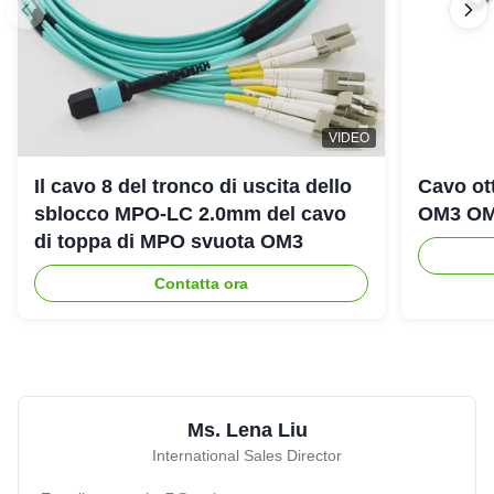
Mexico
Oct 23.2025
★★★★★
★★★★★
Reliable manufacturer,reassuring,experienced!
VIDEO
Q
Il cavo 8 del tronco di uscita dello
Cavo ot
QSFP28 100G CWDM4 transceiver module designed
for 2 km optical communication applications with
sblocco MPO-LC 2.0mm del cavo
OM3 OM
single mode fiber
di toppa di MPO svuota OM3
Greece
Oct 17.2025
★★★★★
★★★★★
Contatta ora
Nice appearance,good packing,excellent!
H
High quality MTP MPO cable MPO/MTP-LC Fiber optic
Ms. Lena Liu
trunk Patch Cord
International Sales Director
United Arab Emirates
Sep 2.2025
★★★★★
★★★★★