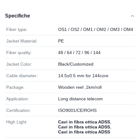
Specifiche
Fiber type:
OS1 / OS2 / OM1 / OM2 / OM3 / OM4
Jacket Material:
PE
Fiber quality:
48 / 64 / 72 / 96 / 144
Jacket Color:
Black/Customized
Cable diameter:
14.5±0.5 mm for 144core
Package:
Wooden reel ,1km/roll
Application:
Long distance telecom
Certification:
ISO9001/CE/ROHS
High Light:
Cavi in fibra ottica ADSS
,
Cavi in fibra ottica ADSS
,
Cavi in fibra ottica ADSS