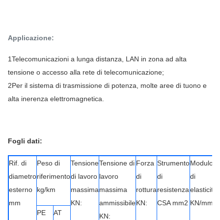
Applicazione:
1Telecomunicazioni a lunga distanza, LAN in zona ad alta
tensione o accesso alla rete di telecomunicazione;
2Per il sistema di trasmissione di potenza, molte aree di tuono e
alta inerenza elettromagnetica.
Fogli dati:
Rif. di
Peso di
Tensione
Tensione di
Forza
Strumento
Modulo
diametro
riferimento
di lavoro
lavoro
di
di
di
esterno
kg/km
massima
massima
rottura
resistenza
elasticità
mm
KN:
ammissibile
KN:
CSA mm2
KN/mm2
PE
AT
KN: