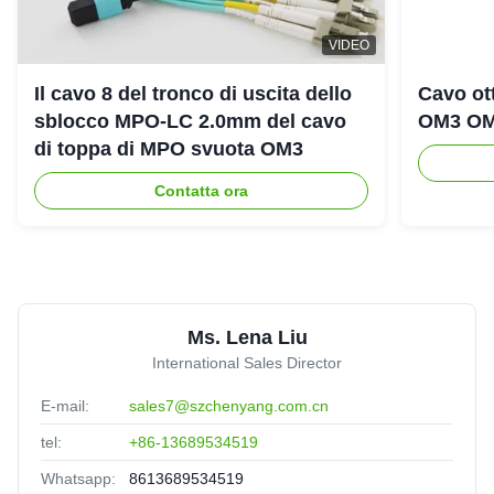
★★★★★
★★★★★
VIDEO
Experienced supplier,good service,it is valuable to have a
long cooperation.
Il cavo 8 del tronco di uscita dello
Cavo ot
sblocco MPO-LC 2.0mm del cavo
OM3 OM
di toppa di MPO svuota OM3
H
Contatta ora
High quality MTP MPO cable MPO/MTP-LC Fiber optic
trunk Patch Cord
United Arab Emirates
Sep 2.2025
★★★★★
★★★★★
Nice packing,delivery fast,satisfied.
Ms. Lena Liu
International Sales Director
E-mail:
sales7@szchenyang.com.cn
tel:
+86-13689534519
Whatsapp:
8613689534519