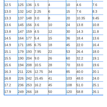
12.5
125
136
1.5
4
10
4.6
7.6
13.0
132
142
2.25
6
15
7.6
8.3
13.3
137
148
3.0
8
20
10.35
9.45
13.6
145
156
3.6
10
24
13.8
10.8
13.8
147
159
4.5
12
30
14.3
11.8
14.5
164
177
5.4
15
36
18.4
13.6
14.9
171
185
6.75
18
45
22.0
16.4
15.1
179
193
7.95
22
53
26.4
18.0
15.5
190
204
9.0
26
60
32.2
19.1
15.6
194
208
10.5
28
70
33.0
19.6
16.3
211
226
12.75
34
85
40.0
20.1
16.8
226
242
15.45
41
103
48.0
24.0
17.2
236
253
16.2
45
108
51.0
25.1
17.9
249
266
18
50
120
58.8
26.1